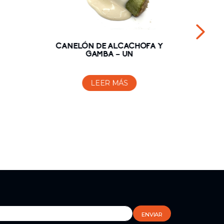
CANELÓN DE ALCACHOFA Y
PULLE
GAMBA – UN
LEER MÁS