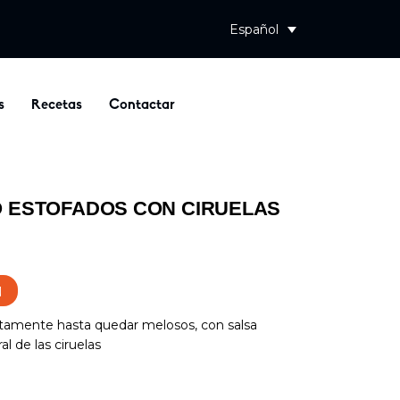
Español
s
Recetas
Contactar
O ESTOFADOS CON CIRUELAS
N
ntamente hasta quedar melosos, con salsa
l de las ciruelas