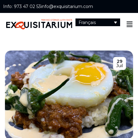
Info: 973 47 02 53
info@exquisitarium.com
Français
29
Juil