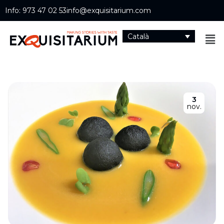
Info: 973 47 02 53
info@exquisitarium.com
Català
3
nov.