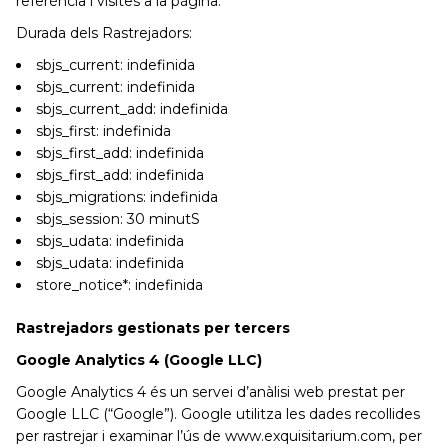
referència i visites a la pàgina.
Durada dels Rastrejadors:
sbjs_current: indefinida
sbjs_current: indefinida
sbjs_current_add: indefinida
sbjs_first: indefinida
sbjs_first_add: indefinida
sbjs_first_add: indefinida
sbjs_migrations: indefinida
sbjs_session: 30 minutS
sbjs_udata: indefinida
sbjs_udata: indefinida
store_notice*: indefinida
Rastrejadors gestionats per tercers
Google Analytics 4 (Google LLC)
Google Analytics 4 és un servei d’anàlisi web prestat per
Google LLC (“Google”). Google utilitza les dades recollides
per rastrejar i examinar l’ús de www.exquisitarium.com, per