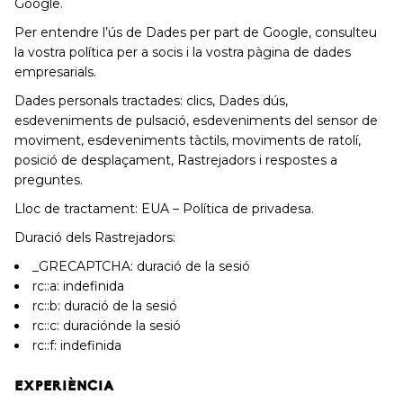
Google.
Per entendre l’ús de Dades per part de Google, consulteu
la vostra política per a socis i la vostra pàgina de dades
empresarials.
Dades personals tractades: clics, Dades dús,
esdeveniments de pulsació, esdeveniments del sensor de
moviment, esdeveniments tàctils, moviments de ratolí,
posició de desplaçament, Rastrejadors i respostes a
preguntes.
Lloc de tractament: EUA – Política de privadesa.
Duració dels Rastrejadors:
_GRECAPTCHA: duració de la sesió
rc::a: indefinida
rc::b: duració de la sesió
rc::c: duraciónde la sesió
rc::f: indefinida
EXPERIÈNCIA