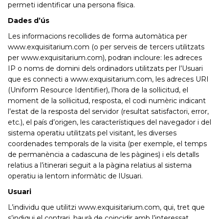
permeti identificar una persona física.
Dades d’ús
Les informacions recollides de forma automàtica per
www.exquisitarium.com (o per serveis de tercers utilitzats
per www.exquisitarium.com), podran incloure: les adreces
IP o noms de domini dels ordinadors utilitzats per l’Usuari
que es connecti a www.exquisitarium.com, les adreces URI
(Uniform Resource Identifier), l’hora de la sol·licitud, el
moment de la sol·licitud, resposta, el codi numèric indicant
l’estat de la resposta del servidor (resultat satisfactori, error,
etc.), el país d’origen, les característiques del navegador i del
sistema operatiu utilitzats pel visitant, les diverses
coordenades temporals de la visita (per exemple, el temps
de permanència a cadascuna de les pàgines) i els detalls
relatius a l’itinerari seguit a la pàgina relatius al sistema
operatiu ia lentorn informàtic de lUsuari.
Usuari
L’individu que utilitzi www.exquisitarium.com, qui, tret que
s’indiqui el contrari, haurà de coincidir amb l’interessat.