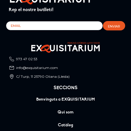
Rep el nostre butlletí!
973 47 02 53
info@exquisitarium.com
C/ Turp, 11 25790 Oliana (Lleida)
SECCIONS
Benvinguts a EXQUISITARIUM
Qui som
Catàleg