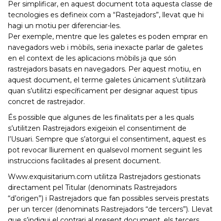
Per simplificar, en aquest document tota aquesta classe de
tecnologies es defineix com a “Rastejadors”, llevat que hi
hagi un motiu per diferenciar-les.
Per exemple, mentre que les galetes es poden emprar en
navegadors web i mòbils, seria inexacte parlar de galetes
en el context de les aplicacions mòbils ja que són
rastrejadors basats en navegadors. Per aquest motiu, en
aquest document, el terme galetes únicament s’utilitzarà
quan s’utilitzi específicament per designar aquest tipus
concret de rastrejador.
És possible que algunes de les finalitats per a les quals
s’utilitzen Rastrejadors exigeixin el consentiment de
l’Usuari. Sempre que s’atorgui el consentiment, aquest es
pot revocar lliurement en qualsevol moment seguint les
instruccions facilitades al present document.
Www.exquisitarium.com utilitza Rastrejadors gestionats
directament pel Titular (denominats Rastrejadors
“d’origen”) i Rastrejadors que fan possibles serveis prestats
per un tercer (denominats Rastrejadors “de tercers”). Llevat
que s’indiqui el contrari al present document, els tercers