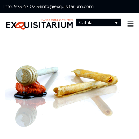
Info: 973 47 02 53
info@exquisitarium.com
Català